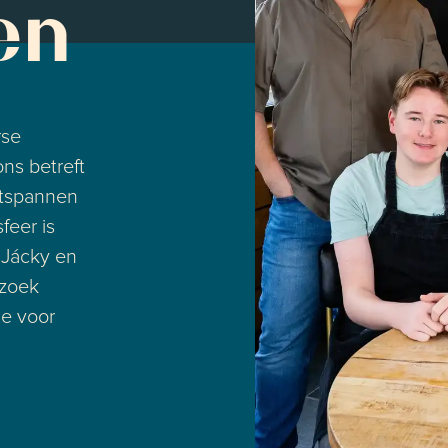
en
rse
ns betreft
ntspannen
feer is
 Jácky en
ezoek
ie voor