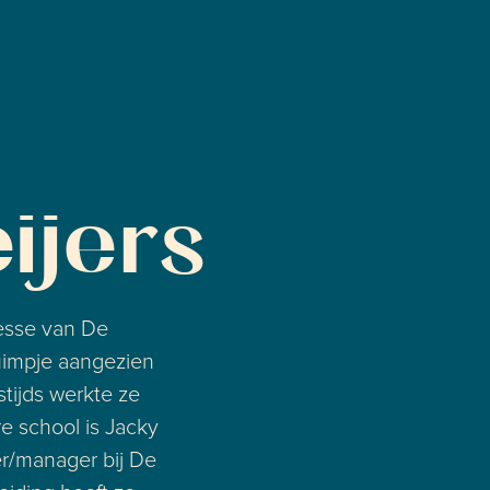
ijers
esse van De
uimpje aangezien
stijds werkte ze
e school is Jacky
r/manager bij De