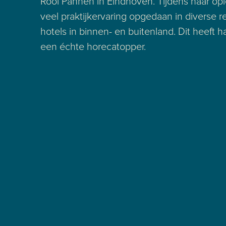
Rooi Pannen in Eindhoven. Tijdens haar opl
veel praktijkervaring opgedaan in diverse r
hotels in binnen- en buitenland. Dit heeft 
een échte horecatopper.