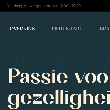
Vandaag zijn we geopend van 12:00 - 21:00
OVER ONS
MENUKAART
BRA
Over on
Passie voo
gezellighe