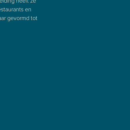
eiding heeft ze
estaurants en
haar gevormd tot