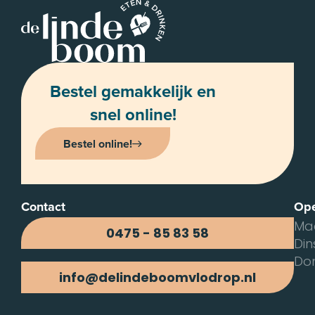
Bestel gemakkelijk en
snel online!
Bestel online!
Contact
Ope
Ma
0475 - 85 83 58
Di
Do
info@delindeboomvlodrop.nl