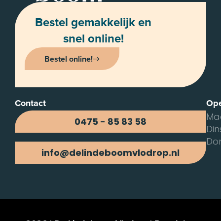
Bestel gemakkelijk en
snel online!
Bestel online!
Contact
Ope
Ma
0475 - 85 83 58
Di
Do
info@delindeboomvlodrop.nl